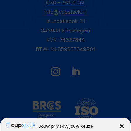
030 – 781 01 52
info@cupstack.nl
Inundatiedok 31
3439JJ Nieuwegein
KVK: 74327844
BTW: NL859857049B01
Jouw privacy, jouw keuze