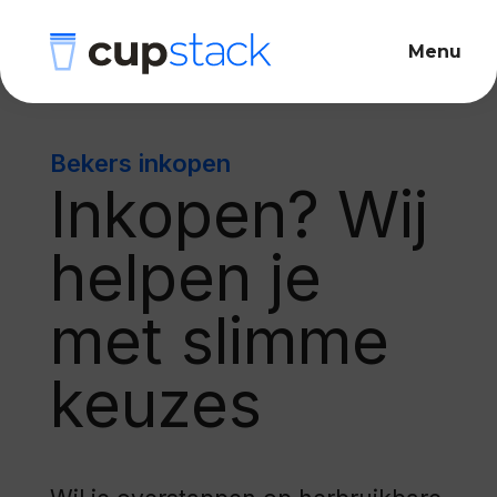
Bekers inkopen
Inkopen? Wij
helpen je
met slimme
keuzes