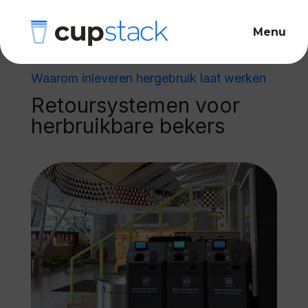
Waarom inleveren hergebruik laat werken
Retoursystemen voor
herbruikbare bekers