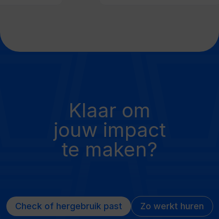
Klaar om
jouw impact
te maken?
Check of hergebruik past
Zo werkt huren