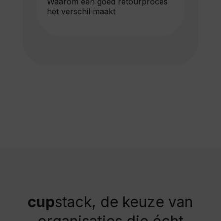
uik
Waarom een goed retourproces
Her
lijk
het verschil maakt
hur
cup
stack, de keuze van
organisaties die écht