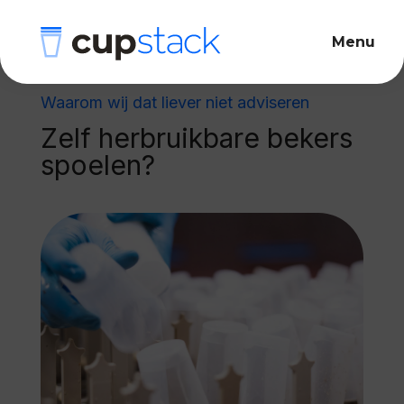
Waarom wij dat liever niet adviseren
Zelf herbruikbare bekers
spoelen?